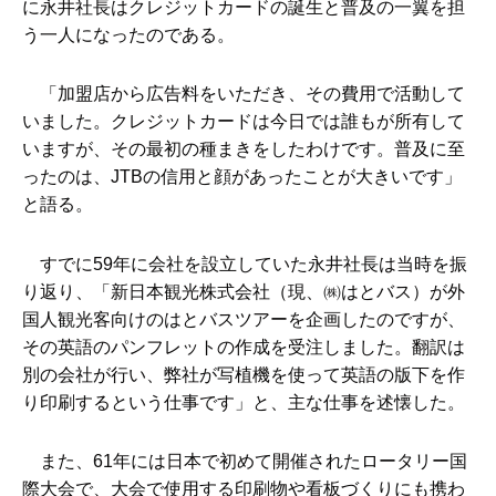
に永井社長はクレジットカードの誕生と普及の一翼を担
う一人になったのである。
「加盟店から広告料をいただき、その費用で活動して
いました。クレジットカードは今日では誰もが所有して
いますが、その最初の種まきをしたわけです。普及に至
ったのは、JTBの信用と顔があったことが大きいです」
と語る。
すでに59年に会社を設立していた永井社長は当時を振
り返り、「新日本観光株式会社（現、㈱はとバス）が外
国人観光客向けのはとバスツアーを企画したのですが、
その英語のパンフレットの作成を受注しました。翻訳は
別の会社が行い、弊社が写植機を使って英語の版下を作
り印刷するという仕事です」と、主な仕事を述懐した。
また、61年には日本で初めて開催されたロータリー国
際大会で、大会で使用する印刷物や看板づくりにも携わ