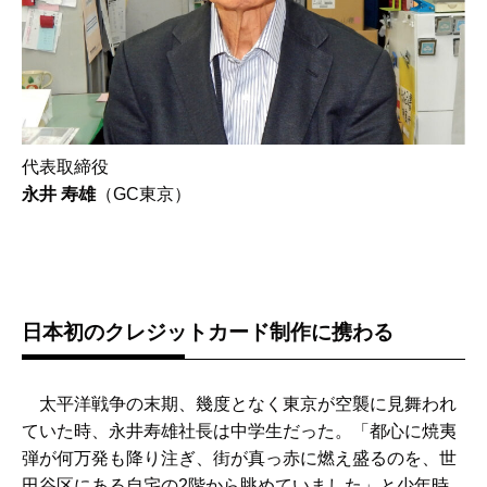
代表取締役
永井 寿雄
（GC東京）
日本初のクレジットカード制作に携わる
太平洋戦争の末期、幾度となく東京が空襲に見舞われ
ていた時、永井寿雄社長は中学生だった。「都心に焼夷
弾が何万発も降り注ぎ、街が真っ赤に燃え盛るのを、世
田谷区にある自宅の2階から眺めていました」と少年時