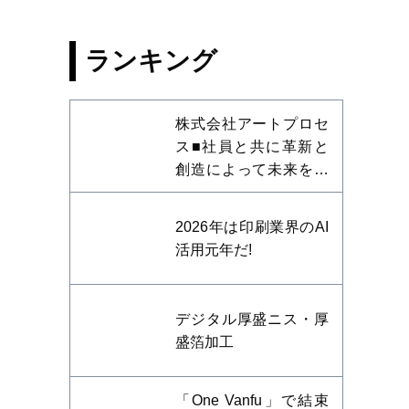
ランキング
株式会社アートプロセ
ス■社員と共に革新と
創造によって未来を開
拓する
2026年は印刷業界のAI
活用元年だ!
デジタル厚盛ニス・厚
盛箔加工
「One Vanfu」で結束