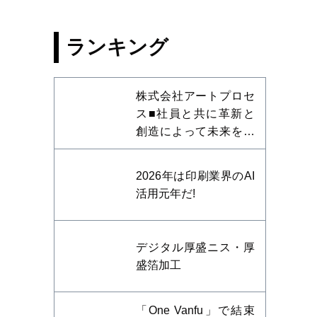
ランキング
株式会社アートプロセ
ス■社員と共に革新と
創造によって未来を開
拓する
2026年は印刷業界のAI
活用元年だ!
デジタル厚盛ニス・厚
盛箔加工
「One Vanfu」で結束