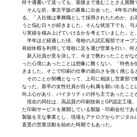
何十通書いて送っても、面接まで進むことさえ困難
そんな折、東京平版の募集に出会った。4年生の秋
る。「入社後は事務職として採用されたためか、お
うと悩む日々が続きました。そんな状況下でも、与
り実績を積み上げていけるかを考えていました」と
半年ほど経過した頃、母校の入試広報部でオープン
有給休暇を利用して母校に足を運び営業を行い、何
新入社員が意を決して、今まで教わったことがなか
った心境にあったことは想像に難くない。「特色を
きました。そこで印刷の仕事の面白さを強く感じる
そのことが契機となって、上司に相談し営業部で働
なった。新卒の女性社員が自ら転属を願い出ること
向上心があり、バイタリティの持ち主であったこと
現在の同社は、高品質の印刷技術とGP認定工場、
た印刷サービスを展開している製版・印刷会社である
製版を主な事業とし、現場もアナログからデジタル
直受の営業活動を始めた時期でもあった。