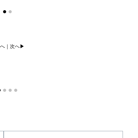
へ
次へ▶
｜