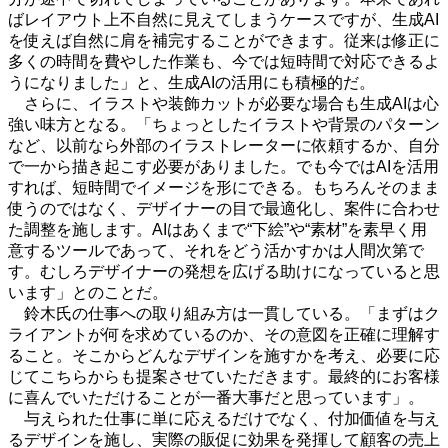
ばレイアウト上不自然に見えてしまうケースですが、生成AI
を使えば自然に肩を補完することができます。従来は修正に
多くの時間を費やした作業も、今では短時間で対応できるよ
うになりました」と、生成AIの活用にも積極的だ。
さらに、イラストや装飾カットが必要な場合も生成AIは心
強い味方となる。「ちょっとしたイラストや背景のパターン
など、以前なら外部のイラストレーターに依頼するか、自分
で一から描き起こす必要がありました。でも今ではAIを活用
すれば、短時間でイメージを形にできる。もちろんそのまま
使うのではなく、デザイナーの目で最適化し、案件に合わせ
た調整を施します。AIはあくまで“下絵”や“素材”を素早く用
意するツールであって、それをどう活かすかは人間次第で
す。むしろデザイナーの発想を広げる助けになっていると思
います」とのことだ。
鈴木氏の仕事への取り組み方は一貫している。「まずはク
ライアントが何を求めているのか、その意図を正確に理解す
ること。そこからどんなデザインを施すかを考え、必要に応
じてこちらからも提案させていただきます。最終的にお客様
に喜んでいただけることが一番大事だと思っています」。
与えられた仕事に単に応えるだけでなく、付加価値を与え
るデザインを施し、実際の販促に効果を発揮して顧客の売上