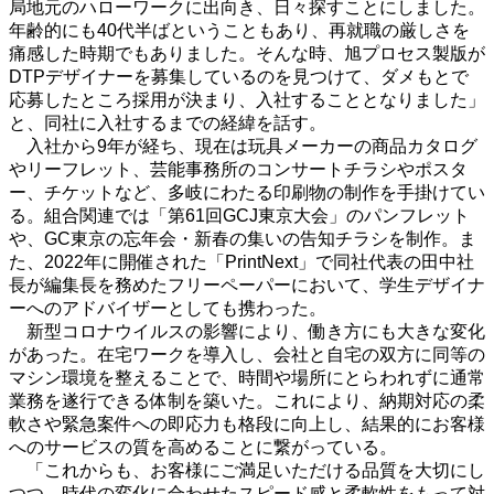
局地元のハローワークに出向き、日々探すことにしました。
年齢的にも40代半ばということもあり、再就職の厳しさを
痛感した時期でもありました。そんな時、旭プロセス製版が
DTPデザイナーを募集しているのを見つけて、ダメもとで
応募したところ採用が決まり、入社することとなりました」
と、同社に入社するまでの経緯を話す。
入社から9年が経ち、現在は玩具メーカーの商品カタログ
やリーフレット、芸能事務所のコンサートチラシやポスタ
ー、チケットなど、多岐にわたる印刷物の制作を手掛けてい
る。組合関連では「第61回GCJ東京大会」のパンフレット
や、GC東京の忘年会・新春の集いの告知チラシを制作。ま
た、2022年に開催された「PrintNext」で同社代表の田中社
長が編集長を務めたフリーペーパーにおいて、学生デザイナ
ーへのアドバイザーとしても携わった。
新型コロナウイルスの影響により、働き方にも大きな変化
があった。在宅ワークを導入し、会社と自宅の双方に同等の
マシン環境を整えることで、時間や場所にとらわれずに通常
業務を遂行できる体制を築いた。これにより、納期対応の柔
軟さや緊急案件への即応力も格段に向上し、結果的にお客様
へのサービスの質を高めることに繋がっている。
「これからも、お客様にご満足いただける品質を大切にし
つつ、時代の変化に合わせたスピード感と柔軟性をもって対