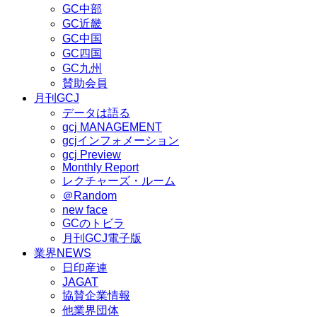
GC中部
GC近畿
GC中国
GC四国
GC九州
賛助会員
月刊GCJ
データは語る
gcj MANAGEMENT
gcjインフォメーション
gcj Preview
Monthly Report
レクチャーズ・ルーム
＠Random
new face
GCのトビラ
月刊GCJ電子版
業界NEWS
日印産連
JAGAT
協賛企業情報
他業界団体