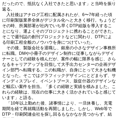
だったので、抵抗なく入社できたと思います」と当時を振り
返る。
入社後はアナログ工程に配属されたが、6〜7年経った頃
に印刷製版業界全体がデジタル化へと大きく移行。ちょうど
その時、所属部署が社内でいち早くDTP組版を導入するこ
とになり、運よくそのプロジェクトに携わることができた。
そこで週刊誌の創刊プロジェクトなどに関わり、DTPによ
る印刷工程全般のノウハウを身につけていった。
その後、製版会社を退職し、銀座の小さなデザイン事務所
に転職。DMや小冊子のデザイン制作に従事しながらデザイ
ナーとしての経験を積んだが、案件の幅に限界を感じ、さら
なるキャリアアップを目指して大手出力センターの企画デザ
イン部門へ転職する。この転職が、自身にとって大きな転機
となった。そこではグラフィックデザインにとどまらず、サ
インディスプレイ、イベントブース、販促什器のデザインな
ど幅広い案件を担当。「多くの経験と実績を積みました。こ
れらの経験は、現在の仕事に大きく活かされていると感じて
います」と語る。
「10年以上勤めた後、諸事情により、一旦休養し、充電
期間を経て再就職活動を再開しました。しかし、Web等で
DTP・印刷関連会社を探し回るもなかなか見つからず、結