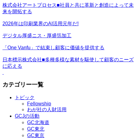
株式会社アートプロセス■社員と共に革新と創造によって未
来を開拓する
2026年は印刷業界のAI活用元年だ!
デジタル厚盛ニス・厚盛箔加工
「One Vanfu」で結束し顧客に価値を提供する
日本標示株式会社■多種多様な素材を駆使して顧客のニーズ
に応える
カテゴリー一覧
トピック
Fellowship
わが社の人財活用
GCJの活動
GC北海道
GC東北
GC東京