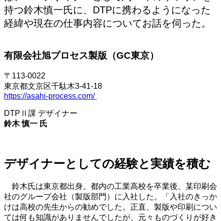
持つ鈴木慎一氏に、DTPに携わるようになった
経緯や現在の仕事内容についてお話を伺った。
有限会社旭プロセス製版（GC東京）
〒113-0022
東京都文京区千駄木3-41-18
https://asahi-process.com/
DTPⅡ課 デザイナー
鈴木 慎一
氏
デザイナーとしての経験と実績を積む
鈴木氏は東京都出身。都内の工業高校を卒業後、某印刷会
社のグループ会社（製版部門）に入社した。「入社のきっか
けは高校の先生からの勧めでした。正直、製版や印刷につい
ては何も知識がありませんでしたが、元々ものづくりが好き