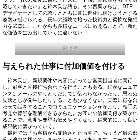
応していきたい」と鈴木氏は語る。その言葉からは、DTP
デザイナーとしての誇りとともに常に進化し続けようとする
姿勢が感じられる。長年の経験で培った技術力と柔軟な発想
力を武器に、これからも多様なニーズに応えることで、新た
な価値を生み出していくに違いない。
本社社屋
与えられた仕事に付加価値を付ける
鈴木氏は、新規案件や内容によっては営業担当者に同行
し、顧客と直接打ち合わせを行うこともある。細かなニュア
ンスはメールのやりとりだけでは伝わらなかったり、思わぬ
見落としが発生したりすることも少なくない。実際に顔を合
わせて話をすることでコミュニケーションが深まり、相手の
考えや背景を理解できるからだ。お互いの信頼関係が築かれ
ることで、意見や要望も伝えやすくなり、結果的により良い
成果物に繋がっていく。
最近では「お客様から支給された写真で、ちょうど肩の部
分が途中で切れてしまっていることがあります。本来であれ