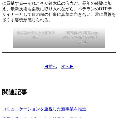
に貢献する―それこそが鈴木氏の信念だ。長年の経験に加
え、最新技術も柔軟に取り入れながら、ベテランのDTPデ
ザイナーとして目の前の仕事に真摯に向き合い、常に最善を
尽くす姿勢が感じられる。
鈴木氏のデスクと制作フ
「第61回GCJ東京大会」
ロア
のパンフ制作でデザイン
を担当
◀前へ
｜
次へ▶
関連記事
コミュニケーションを重視した新事業を推進!