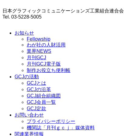
日本グラフィックコミュニケーションズ工業組合連合会
Tel. 03-5228-5005
お知らせ
Fellowship
わが社の人財活用
業界NEWS
月刊GCJ
月刊GCJ電子版
制作お役立ち便利帳
GCJの活動
GCJとは
GCJの沿革
GCJ組合組織図
GCJ会員一覧
GCJ定款
お問い合わせ
プライバシーポリシー
機関誌「月刊ｇｃｊ」媒体資料
関連業界情報