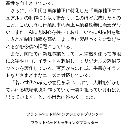
産性を向上させている。
さらに、小田氏は画像補正に特化した『画像補正マニ
ュアル』の制作にも取り掛かり、このほど完成したとの
こと。このように作業効率の向上や業務改善に余念がな
い。また、AIにも関心を持っており、いかにAI技術を取
り入れて制作効率を高め、より良い製品づくりに繋げら
れるかを今後の課題にしている。
また、同社では新規事業として、刺繍機を使って布地
に文字やロゴ、イラストを刺繍し、オリジナルの刺繍ワ
ッペンを製作している。写真からの作成、手書きイラス
トなどさまざまなニーズに対応している。
「若い世代の考えや意見を吸い上げて、人財を活かし
ていける職場環境を作っていく一翼を担っていければと
思っています」と、小田氏は締めくくった。
フラットベッドUVインクジェットプリンター
フラットベッドカッティングプロッター