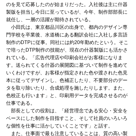
のを見て応募したのが始まりだった。入社後は主に什器
製版を担当し今日に至っているが、今年、制作部部長に
就任し、一層の活躍が期待されている。
小田氏は、東京都品川区の出身で、都内のデザイン専
門学校を卒業後、水道橋にある翻訳会社に入社し多言語
制作のDTPに従事。同社には約20年勤めたという。そこ
で培ったDTP制作の技能が、現在の什器製版にも活かさ
れている。「広告代理店や印刷会社がお客様になりま
す。送られてくる什器の展開図に基づいて制作を進めて
いくわけですが、お客様が指定された色や渡された色見
本に従ってデザインし、色補正したり、不要部分のデー
タを取り除いたり、合成処理を施したりします。また、
色校正も行います」と、印刷用データを完成させるのが
仕事である。
部長としての役割は、「経営理念である安心・安全を
ベースにした制作を目指すこと、そして社員のいろいろ
な個性を仕事に活かしていくことです」と話す。
また、仕事面で最も注意していることは、質の高い製