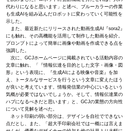
代わりになると思います」と述べ、ブルーカラーの作業
も生成AIを組み込んだロボットに変わっていく可能性を
示した。
また、最近新たにリリースされた動画生成AI『sora2』
にも触れ、その高機能を活用して制作した動画を紹介。
プロンプトによって簡単に画像や動画を作成できる点を
強調した。
次に、GCJホームページに掲載されている活動内容の
文章に触れ、「『情報伝達を目的とした文字・画像・図
形』という表現に、『生成AIによる映像や音楽』を加
え、トータルなサービスを行うという文章に変えたほう
が良いと考えています。情報発信業の中心にいるという
気概が必要ではないでしょうか。そして、情報伝達業の
ハブになるべきだと思います」と、GCJの業態の方向性
について見解を述べた。
ネット印刷の弱い部分は、デザインを自社でできない
点だとし、また、「超大手印刷会社では一概には言えま
せんが、優秀なデザイナーの給与を他の社員より大幅に