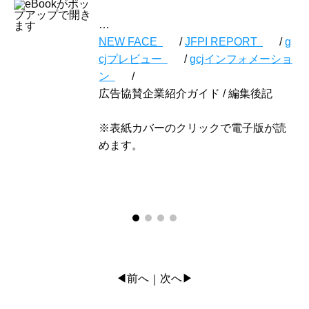
…
NEW FACE
/
JFPI REPORT
/
g
cjプレビュー
/
gcjインフォメーショ
ン
/
広告協賛企業紹介ガイド / 編集後記
※表紙カバーのクリックで電子版が読
めます。
◀前へ
次へ▶
｜