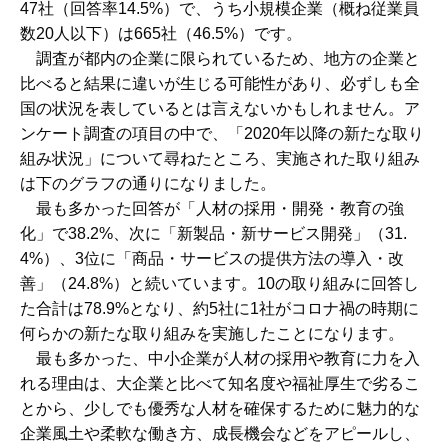
47社（回答率14.5%）で、うち小規模企業（概ね従業員
数20人以下）は665社（46.5%）です。
調査が都内の企業に限られているため、地方の企業と
比べると結果に違いが生じる可能性があり、必ずしも全
国の状況を表しているとは言えないかもしれません。ア
ンケート調査の項目の中で、「2020年以降の新たな取り
組み状況」について尋ねたところ、実施された取り組み
は下のグラフの通りになりました。
最も多かった回答が「人材の採用・開発・教育の強
化」で38.2%、次に「新製品・新サービス開発」（31.
4%）、3位に「商品・サービスの提供方法の導入・改
善」（24.8%）と続いています。10の取り組みに回答し
た合計は78.9%となり、約5社に1社がコロナ禍の時期に
何らかの新たな取り組みを実施したことになります。
最も多かった、中小企業が人材の採用や教育に力を入
れる理由は、大企業と比べて知名度や福祉厚生で劣るこ
とから、少しでも優秀な人材を確保するために魅力的な
企業風土や柔軟な働き方、成長機会などをアピールし、