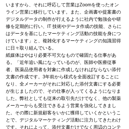
いますから、それに呼応して営業はZoomを使ったオン
ライン営業に移行しています。また、企画書や提案書の
デジタルデータの制作が行えるように社内で勉強会や研
修を定期的に行い、IT 技術やデータ作成の技能、さらに
はデータを基にしたマーケティング活動の技能を身につ
けています」と、複雑化するマーケティングの知識習得
に日々取り組んでいる。
紙媒体はやはり必要不可欠なもので確固たる仕事があ
る。「近年追い風になっているのが、医師や医療従事
者、医薬品使用者を対象に作成しなければならない添付
文書の作成です。3年前から様式を全面改訂することに
なり、全メーカーがそれに対応した添付文書にする必要
が生じましたので、その仕事が入ってくるようになりま
した。弊社としても従来の取引先だけでなく、他の製薬
メーカーからも受注できるよう営業を強化してきまし
た。その際に新規顧客をいかに獲得していくかというこ
とで、デジタルマーケティング活動に注力してきたわけ
です。それによって、添付文書だけでなく周辺のコンテ