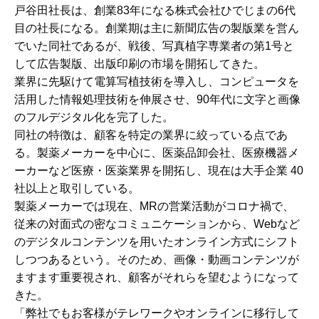
戸谷田社長は、創業83年になる株式会社ひでじまの6代
目の社長になる。創業期は主に新聞広告の製版業を営ん
でいた同社であるが、戦後、写真植字専業者の第1号と
して広告製版、出版印刷の市場を開拓してきた。
業界に先駆けて電算写植技術を導入し、コンピュータを
活用した情報処理技術を伸展させ、90年代に文字と画像
のフルデジタル化を完了した。
同社の特徴は、顧客を特定の業界に絞っている点であ
る。製薬メーカーを中心に、医薬品卸会社、医療機器メ
ーカーなど医療・医薬業界を開拓し、現在は大手企業 40
社以上と取引している。
製薬メーカーでは現在、MRの営業活動がコロナ禍で、
従来の対面式の密なコミュニケーションから、Webなど
のデジタルコンテンツを用いたオンライン方式にシフト
しつつあるという。そのため、画像・動画コンテンツが
ますます重要視され、顧客がそれらを望むようになって
きた。
「弊社でもお客様がテレワークやオンラインに移行して