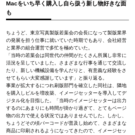
Macをいち早く購入し自ら扱う新し物好きな面
も
ちょうど、東京写真製版若葉会の会長になって製版業界
の発展を担う仕事に就いていた時期でもあり、会社経営
と業界の組合運営で多忙を極めていた。
「当時の若葉会は同世代の仲間がたくさん所属し非常に
活況を呈していました。さまざまな行事を通じて交流し
たり、新しい機械設備を学んだりと、有意義な経験をさ
せてもらい大変感謝しています」と振り返る。
事業が拡大するにつれ刷版部門を確立した同社は、隣地
を購入しビルを増改築、イメージセッターを導入してデ
ジタル化を目指した。「当時のイメージセッターは出力
するのにあまりにも時間が掛かり過ぎて、とてもページ
物の出力で使える状況ではありませんでした。しかし、
ちょうどその頃バーコードが普及し始めて、さまざまな
商品に印刷されるようになってきたので、イメージセッ