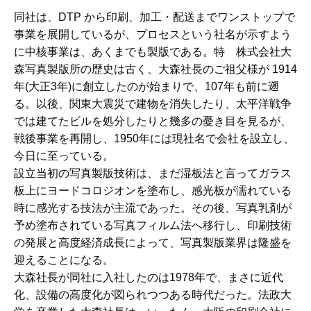
同社は、DTP から印刷、加工・配送までワンストップで
事業を展開しているが、プロセスという社名が示すよう
に中核事業は、あくまでも製版である。特 株式会社大
森写真製版所の歴史は古く、大森社長のご祖父様が 1914
年(大正3年)に創立したのが始まりで、107年も前に遡
る。以後、関東大震災で建物を消失したり、太平洋戦争
では建てたビルを処分したりと幾多の憂き目を見るが、
戦後事業を再開し、1950年には現社名で会社を設立し、
今日に至っている。
設立当初の写真製版技術は、まだ湿板法と言ってガラス
板上にヨードコロジオンを塗布し、感光板が濡れている
時に感光する技法が主流であった。その後、写真乳剤が
予め塗布されている写真フィルム法へ移行し、印刷技術
の発展と高度経済成長によって、写真製版業界は隆盛を
迎えることになる。
大森社長が同社に入社したのは1978年で、まさに近代
化、設備の高度化が図られつつある時代だった。法政大