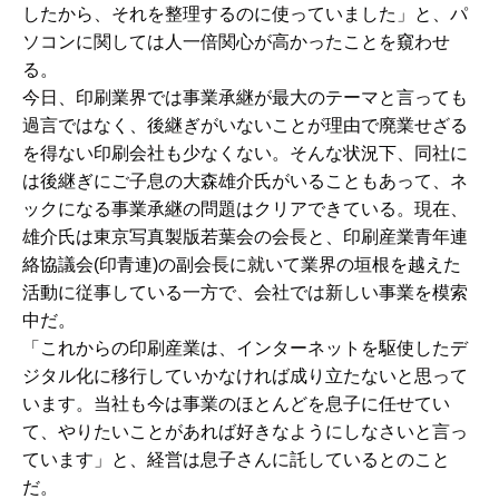
したから、それを整理するのに使っていました」と、パ
ソコンに関しては人一倍関心が高かったことを窺わせ
る。
今日、印刷業界では事業承継が最大のテーマと言っても
過言ではなく、後継ぎがいないことが理由で廃業せざる
を得ない印刷会社も少なくない。そんな状況下、同社に
は後継ぎにご子息の大森雄介氏がいることもあって、ネ
ックになる事業承継の問題はクリアできている。現在、
雄介氏は東京写真製版若葉会の会長と、印刷産業青年連
絡協議会(印青連)の副会長に就いて業界の垣根を越えた
活動に従事している一方で、会社では新しい事業を模索
中だ。
「これからの印刷産業は、インターネットを駆使したデ
ジタル化に移行していかなければ成り立たないと思って
います。当社も今は事業のほとんどを息子に任せてい
て、やりたいことがあれば好きなようにしなさいと言っ
ています」と、経営は息子さんに託しているとのこと
だ。