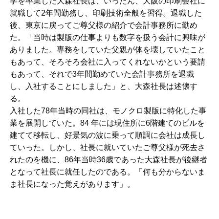
学を卒業した大森社長は、いったん、大阪の印刷会社に
就職して2年間勤務し、印刷技術全般を習得。退職した
後、東京に戻ってご尊父様の紹介で会計事務所に勤め
た。「当時は製版の仕事よりも数字を扱う会計に興味が
ありました。専務をしていた父親が体を壊していたこと
もあって、そろそろ会社に入ってくれないかという要請
もあって、それで3年間勤めていた会計事務所を退職
し、入社することにしました」と、大森社長は述懐す
る。
入社した78年当時の同社は、モノクロ製版に特化した事
業を展開していた。84 年には現住所に6階建てのビルを
建てて移転し、好景気の波に乗って順調に会社は成長し
ていった。しかし、社長に就いていたご尊父様が死去さ
れたのを機に、86年当時36歳であった大森社長が後継者
となって社長に就任したのである。「何も分からないま
ま社長になった覚えがあります」。