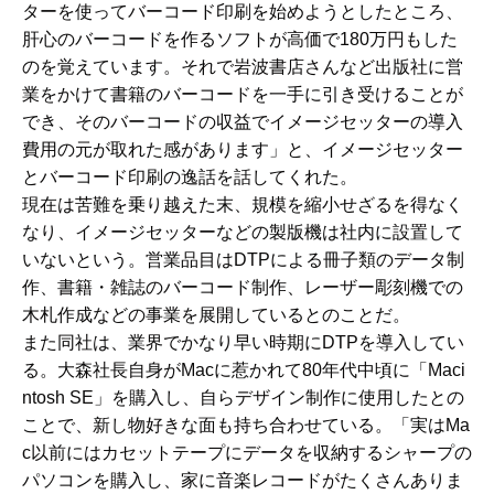
ターを使ってバーコード印刷を始めようとしたところ、
肝心のバーコードを作るソフトが高価で180万円もした
のを覚えています。それで岩波書店さんなど出版社に営
業をかけて書籍のバーコードを一手に引き受けることが
でき、そのバーコードの収益でイメージセッターの導入
費用の元が取れた感があります」と、イメージセッター
とバーコード印刷の逸話を話してくれた。
現在は苦難を乗り越えた末、規模を縮小せざるを得なく
なり、イメージセッターなどの製版機は社内に設置して
いないという。営業品目はDTPによる冊子類のデータ制
作、書籍・雑誌のバーコード制作、レーザー彫刻機での
木札作成などの事業を展開しているとのことだ。
また同社は、業界でかなり早い時期にDTPを導入してい
る。大森社長自身がMacに惹かれて80年代中頃に「Maci
ntosh SE」を購入し、自らデザイン制作に使用したとの
ことで、新し物好きな面も持ち合わせている。「実はMa
c以前にはカセットテープにデータを収納するシャープの
パソコンを購入し、家に音楽レコードがたくさんありま