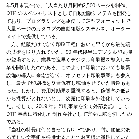
年5月末現在)で、1人当たり月間約2,500ページを制作。
DTP のスペシャリストとして自動組版システムも開発し
ており、プログラミングを駆使して定型フォーマットで
大量ページのカタログの自動組版システムを、オーダー
メイドで提供している。
一方、組版だけでなく印刷工程において早くから最先端
の技術を取り入れていた。90 年代後半にデジタル印刷機
が登場すると、業界で逸早くデジタル印刷機を導入し事
業を開始したのである。このように印刷においても最新
設備の導入に余念がなく、オフセット印刷事業にも参入
し、最大で印刷機を 9 台保有し稼働させていた時期もあ
った。しかし、費用対効果を重視すると、稼働率の低さ
から採算がとれないとし、次第に印刷を外注化していっ
た。そして、2019 年に印刷事業を全て外部委託にして、
DTP 事業に特化した制作会社として完全に舵を切ったの
である。
「当社の特長は何と言ってもDTPであり、付加価値のあ
る美しい文字組を提供することでお客様に満足していた