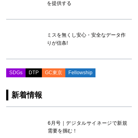
を提供する
ミスを無くし安心・安全なデータ作
りが信条!
SDGs
DTP
GC東京
Fellowship
新着情報
6月号｜デジタルサイネージで新規
需要を掴む！