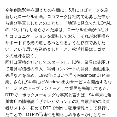
今年創業50年を迎えたのを機に、5月にロゴマークを刷
新したローヤル企画。ロゴマークは社内で応募した中か
ら選び手直ししたとのことだ。「地球に見立てた LOYAL
の『O』にはり巡らされた線は、ローヤル企画がつなげ
たコミュニケーションを意味しており、それがお客様を
サポートする光の道しるべとなるような存在でありた
い、という思いを込めました」と、松浦社長はロゴマー
クの意味を説く。
同社は写植会社としてスタートし、以後、業界に先駆け
て電算写植機の導入、写研コンバートの開発、自動組版
処理などを進め、1992年にはいち早くMacintoshDTP 事
業、さらに94 年にはWindows出力サービスを開始するな
ど、DTP のトップランナーとして業界を先導してきた。
DTPでエポックメーキングな事案と言えば、94 年末に角
川書店の情報誌「ザテレビジョン」の紅白歌合戦の出演
者リストを、初めてDTPで制作し確定情報として発行し
たことで、DTPの迅速性を知らしめるきっかけとなっ