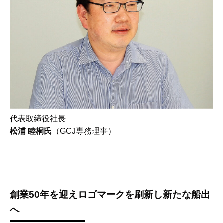
代表取締役社長
松浦 睦桐氏
（GCJ専務理事）
創業50年を迎えロゴマークを刷新し新たな船出
へ