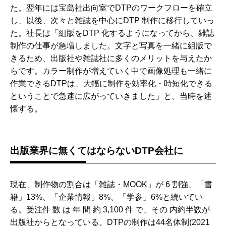
た。翌年には宝島社出向室でDTPのワークフローを確立
し、以後、次々と雑誌を中心にDTP 制作に移行していっ
た。社長は「組版をDTP 化するようになってから、雑誌
制作の仕事が急増しました。文字と写真を一緒に組版で
きるため、出版社や雑誌社に多くのメリットを与えたか
らです。カラー制作が増えていく中で画像処理も一緒に
作業できるDTPは、大幅に制作を効率化・時短化できる
ということで急速に広がっていきました」と、当時を述
懐する。
出版業界に無くてはならないDTP会社に
現在、制作物の割合は「雑誌・MOOK」が 6 割強、「書
籍」13%、「企業情報」8%、「学参」6%と続いてい
る。受注件 数 は 年 間 約 3,100 件 で、その 内約半数が
出版社からとなっている。DTPの制作は44名体制(2021