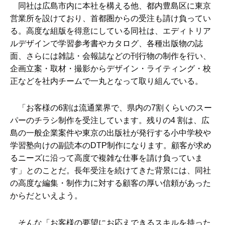
同社は広島市内に本社を構える他、都内豊島区に東京
営業所を設けており、首都圏からの受注も請け負ってい
る。高度な組版を得意にしている同社は、エディトリア
ルデザインで学習参考書やカタログ、各種出版物の誌
面、さらには雑誌・会報誌などの刊行物の制作を行い、
企画立案・取材・撮影からデザイン・ライティング・校
正などを社内チームで一丸となって取り組んでいる。
「お客様の6割は流通業界で、県内の7割くらいのスー
パーのチラシ制作を受注しています。残りの4 割は、広
島の一般企業案件や東京の出版社が発行する小中学校や
学習塾向けの副読本のDTP制作になります。顧客が求め
るニーズに沿って高度で複雑な仕事を請け負っていま
す」とのことだ。長年受注を続けてきた背景には、同社
の高度な編集・制作力に対する顧客の厚い信頼があった
からだといえよう。
そんな「お客様の要望にお応えできるスキルを持った