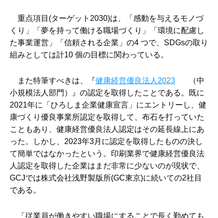
重点項目(ターゲット2030)は、「感動を与えるモノづ
くり」「夢を持って働ける職場づくり」「環境に配慮し
た事業運営」「信頼される企業」の4 つで、SDGsの取り
組みとしては計10 個の目標に関わっている。
また特筆すべきは、『
健康経営優良法人2023
（中
小規模法人部門）』の認定を取得したことである。既に
2021年に「ひろしま企業健康宣言」にエントリーし、健
康づくり優良事業所認定を取得して、布石を打っていた
こともあり、健康経営優良法人認定はその延長線上にあ
った。しかし、2023年3月に認定を取得したものの決し
て簡単ではなかったという。印刷業界で健康経営優良法
人認定を取得した企業はまだ非常に少ないのが現状で、
GCJでは株式会社浅野製版所(GC東京)に続いての2社目
である。
「従業員が働きやすい職場にすることで長く勤めても