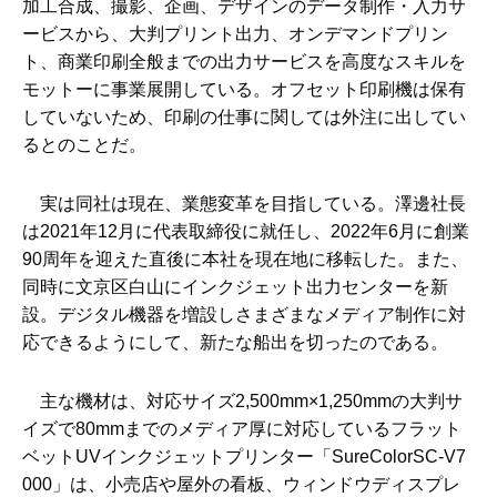
加工合成、撮影、企画、デザインのデータ制作・入力サ
ービスから、大判プリント出力、オンデマンドプリン
ト、商業印刷全般までの出力サービスを高度なスキルを
モットーに事業展開している。オフセット印刷機は保有
していないため、印刷の仕事に関しては外注に出してい
るとのことだ。
実は同社は現在、業態変革を目指している。澤邊社長
は2021年12月に代表取締役に就任し、2022年6月に創業
90周年を迎えた直後に本社を現在地に移転した。また、
同時に文京区白山にインクジェット出力センターを新
設。デジタル機器を増設しさまざまなメディア制作に対
応できるようにして、新たな船出を切ったのである。
主な機材は、対応サイズ2,500mm×1,250mmの大判サ
イズで80mmまでのメディア厚に対応しているフラット
ベットUVインクジェットプリンター「SureColorSC-V7
000」は、小売店や屋外の看板、ウィンドウディスプレ