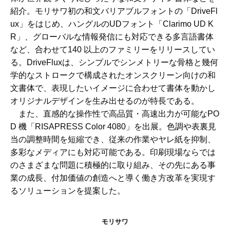
紹介。モリサワ初の和文バリアブルフォントの「DriveFl
ux」をはじめ、ハングルのUDフォント「Clarimo UD K
R」、グローバルな情報発信にも対応できる多言語書体
など、合わせて140 以上のファミリーをリリースしてい
る。DriveFluxは、シンプルでシンメトリーな骨格と幾何
学的なストロークで構成されたオンスクリーン向けの和
文書体で、表現したいイメージに合わせて書体を動かし
オリジナルデザインを生み出せるのが特長である。
また、直感的な操作性で高品質・高速出力が可能なPO
D 機「RISAPRESS Color 4080」を出展。色調や表裏見
当の調整時間を短縮でき、従来の作業やヤレ紙を抑制、
多彩なメディアにも対応可能である。印刷現場ならでは
のさまざまな問題に積極的に取り組み、その先にある事
業の成長、付加価値の創造へと導く働き方改革を実現す
るソリューションを提案した。
モリサワ