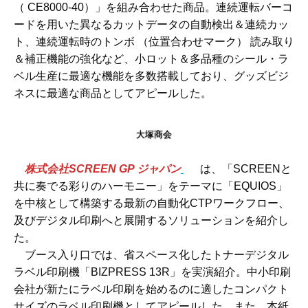
（ CE8000-40）」を組み合わせた商品。連続運転バーコ
ードを用いた異なるカットデータの自動検出＆連続カッ
ト、連続運転時のトンボ （位置合わせマーク） 読み取り
＆補正機能の強化など、小ロット＆多品種のシール・ラ
ベル生産に最適な機能を多数搭載しており、グッズビジ
ネスに最適な商品としてアピールした。
大塚商会
株式会社SCREEN GP ジャパン
は、「SCREENと
共に奏でる彩りのハーモニー」をテーマに「EQUIOS」
を中核として構築する最新の自動化CTPワークフロー、
及びデジタル印刷へと展開するソリューションを紹介し
た。
ブース入り口では、省スペース化したトナーデジタル
ラベル印刷機「BIZPRESS 13R」を実演紹介。中小印刷
会社が新たにラベル印刷を始めるのに適したコンパクト
サイズのラベル印刷機としてアピールした。また、本紙