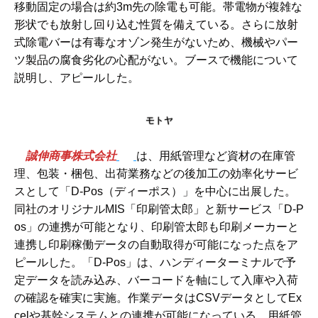
移動固定の場合は約3m先の除電も可能。帯電物が複雑な
形状でも放射し回り込む性質を備えている。さらに放射
式除電バーは有毒なオゾン発生がないため、機械やパー
ツ製品の腐食劣化の心配がない。ブースで機能について
説明し、アピールした。
モトヤ
誠伸商事株式会社
は、用紙管理など資材の在庫管
理、包装・梱包、出荷業務などの後加工の効率化サービ
スとして「D-Pos（ディーポス）」を中心に出展した。
同社のオリジナルMIS「印刷管太郎」と新サービス「D-P
os」の連携が可能となり、印刷管太郎も印刷メーカーと
連携し印刷稼働データの自動取得が可能になった点をア
ピールした。「D-Pos」は、ハンディーターミナルで予
定データを読み込み、バーコードを軸にして入庫や入荷
の確認を確実に実施。作業データはCSVデータとしてEx
celや基幹システムとの連携が可能になっている。用紙管