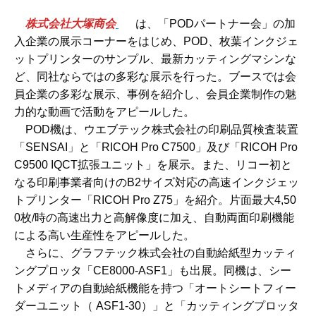
株式会社大塚商会
は、「PODパートナー会」の加
入企業の展示コーナーをはじめ、POD、枚葉インクジェ
ットプリンターのサンプル、最新カッティングマシンな
ど、同社ならではの多彩な展示を行った。ブースでは会
員企業の多彩な展示、事例を紹介し、会員企業制作の魅
力的な動画で活動をアピールした。
POD機は、ウエブテック株式会社の印刷品質検査装置
「SENSAI」と「RICOH Pro C7500」及び「RICOH Pro
C9500 IQCT拡張ユニット」を展示。また、リコー初と
なる印刷事業者向けのB2サイズ対応の高速インクジェッ
トプリンター「RICOH Pro Z75」を紹介。片面最大4,50
0枚/時の高速出力と高解像度に加え、自動両面印刷機能
による高い生産性をアピールした。
さらに、グラフテック株式会社の自動給紙型カッティ
ングプロッタ「CE8000-ASF1」も出展。同機は、シー
トメディアの自動給紙機能を持つ「オートシートフィー
ダーユニット（ ASF1-30）」と「カッティングプロッタ