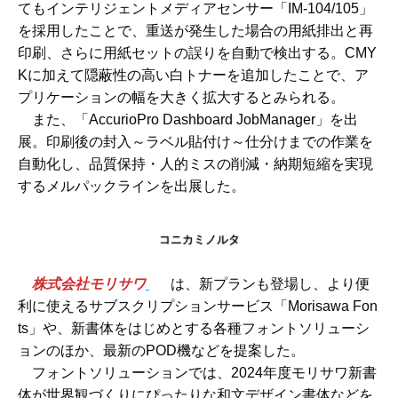
てもインテリジェントメディアセンサー「IM-104/105」
を採用したことで、重送が発生した場合の用紙排出と再
印刷、さらに用紙セットの誤りを自動で検出する。CMY
Kに加えて隠蔽性の高い白トナーを追加したことで、ア
プリケーションの幅を大きく拡大するとみられる。
また、「AccurioPro Dashboard JobManager」を出
展。印刷後の封入～ラベル貼付け～仕分けまでの作業を
自動化し、品質保持・人的ミスの削減・納期短縮を実現
するメルパックラインを出展した。
コニカミノルタ
株式会社モリサワ
は、新プランも登場し、より便
利に使えるサブスクリプションサービス「Morisawa Fon
ts」や、新書体をはじめとする各種フォントソリューシ
ョンのほか、最新のPOD機などを提案した。
フォントソリューションでは、2024年度モリサワ新書
体が世界観づくりにぴったりな和文デザイン書体などを