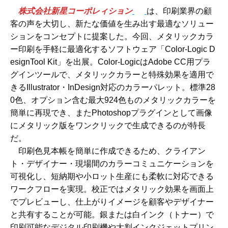
株式会社新星コーポレィション
は、印刷業界の顧
客の声を大切し、新たな価値を生み出す最適なソリュー
ションをコンセプトに提案した。今回、メタリックカラ
ー印刷を手軽に最適化するソフトウェア「Color-Logic D
esignTool Kit」を出展。Color-LogicはAdobe CC用プラ
グインツールで、メタリックカラーと特殊効果を適用で
きるIllustrator・InDesign対応のカラーパレット。標準28
0色、オプション含む最大924色ものメタリックカラーを
簡単に再現でき、またPhotoshopプラグインとして画像
にメタリック版をワンクリックで生成できるのが特長
だ。
印刷色見本帳を簡単に作成できるため、クライアン
ト・デザイナー・現場間のカラーコミュニケーションを
可視化し、短納期や小ロット生産にも柔軟に対応できる
ワークフローを実現。校正ではメタリック効果を画面上
でプレビューし、仕上がりイメージを顧客やデザイナー
と共有することが可能。銀または白インク（トナー）で
印刷可能なデジタル印刷機や大判インクジェットプリン