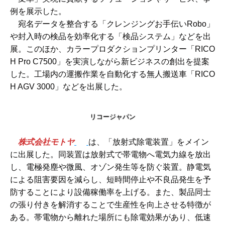
例を展示した。
宛名データを整合する「クレンジングお手伝いRobo」
や封入時の検品を効率化する「検品システム」などを出
展。このほか、カラープロダクションプリンター「RICO
H Pro C7500」を実演しながら新ビジネスの創出を提案
した。工場内の運搬作業を自動化する無人搬送車「RICO
H AGV 3000」などを出展した。
リコージャパン
株式会社モトヤ
は、「放射式除電装置」をメイン
に出展した。同装置は放射式で帯電物へ電気力線を放出
し、電極発塵や微風、オゾン発生等を防ぐ装置。静電気
による阻害要因を減らし、短時間停止や不良品発生を予
防することにより設備稼働率を上げる。また、製品同士
の張り付きを解消することで生産性を向上させる特徴が
ある。帯電物から離れた場所にも除電効果があり、低速