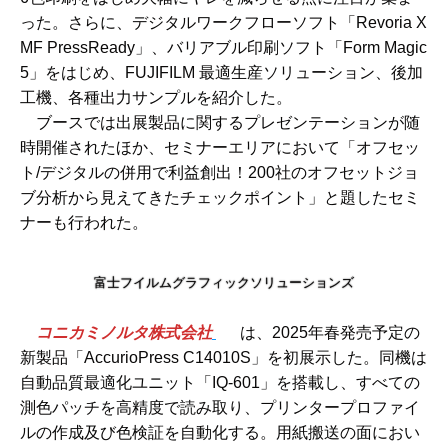
った。さらに、デジタルワークフローソフト「Revoria X
MF PressReady」、バリアブル印刷ソフト「Form Magic
5」をはじめ、FUJIFILM 最適生産ソリューション、後加
工機、各種出力サンプルを紹介した。
ブースでは出展製品に関するプレゼンテーションが随
時開催されたほか、セミナーエリアにおいて「オフセッ
ト/デジタルの併用で利益創出！200社のオフセットジョ
ブ分析から見えてきたチェックポイント」と題したセミ
ナーも行われた。
富士フイルムグラフィックソリューションズ
コニカミノルタ株式会社
は、2025年春発売予定の
新製品「AccurioPress C14010S」を初展示した。同機は
自動品質最適化ユニット「IQ-601」を搭載し、すべての
測色パッチを高精度で読み取り、プリンタープロファイ
ルの作成及び色検証を自動化する。用紙搬送の面におい