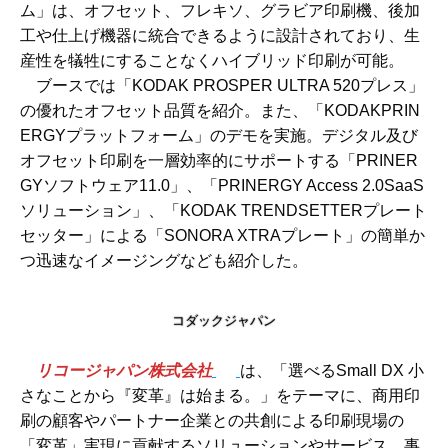
ム」は、オフセット、フレキソ、グラビア印刷機、後加
工や仕上げ機器に統合できるように設計されており、生
産性を犠牲にすることなくハイブリッド印刷が可能。
ブースでは「KODAK PROSPER ULTRA 520プレス」
の優れたオフセット品質を紹介。また、「KODAKPRIN
ERGYプラットフォーム」のデモを実施。デジタル及び
オフセット印刷を一層効率的にサポートする「PRINER
GYソフトウェア11.0」、「PRINERGY Access 2.0SaaS
ソリューション」、「KODAK TRENDSETTERプレート
セッター」による「SONORA XTRAプレート」の簡単か
つ迅速なイメージングなども紹介した。
コダックジャパン
リコージャパン株式会社
は、「選べるSmall DX 小
さなことから『変革』は始まる。」をテーマに、商用印
刷の顧客やパートナー企業との共創による印刷現場の
「変革」実現に貢献するソリューションやサービス、事