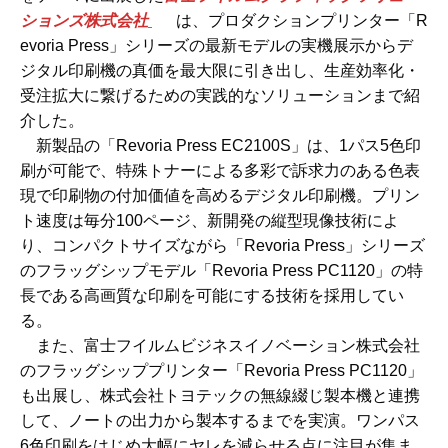
ションズ株式会社
は、プロダクションプリンター「R
evoria Press」シリーズの最新モデルの実機展示からデ
ジタル印刷機の真価を最大限に引き出し、生産効率化・
受注拡大に繋げるための実践的なソリューションまで紹
介した。
新製品の「Revoria Press EC2100S」は、1パス5色印
刷が可能で、特殊トナーによる多彩で訴求力のある色表
現で印刷物の付加価値を高めるデジタル印刷機。プリン
ト速度は毎分100ページ、新開発の縦型現像技術によ
り、コンパクトサイズながら「Revoria Press」シリーズ
のフラッグシップモデル「Revoria Press PC1120」の特
長である高画質な印刷を可能にする技術を採用してい
る。
また、富士フイルムビジネスイノベーション株式会社
のフラッグシッププリンター「Revoria Press PC1120」
も出展し、株式会社トヨテックの無線綴じ製本機と連携
して、ノートの出力から製本するまでを実演。ワンパス
6色印刷をはじめ大幅にヤレを減らせる点に注目が集ま