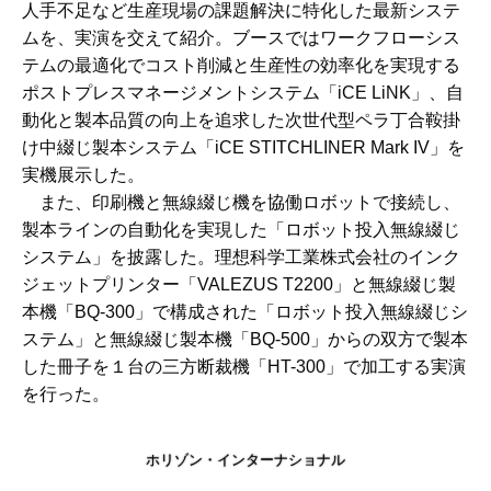
人手不足など生産現場の課題解決に特化した最新システ
ムを、実演を交えて紹介。ブースではワークフローシス
テムの最適化でコスト削減と生産性の効率化を実現する
ポストプレスマネージメントシステム「iCE LiNK」、自
動化と製本品質の向上を追求した次世代型ペラ丁合鞍掛
け中綴じ製本システム「iCE STITCHLINER Mark IV」を
実機展示した。
また、印刷機と無線綴じ機を協働ロボットで接続し、
製本ラインの自動化を実現した「ロボット投入無線綴じ
システム」を披露した。理想科学工業株式会社のインク
ジェットプリンター「VALEZUS T2200」と無線綴じ製
本機「BQ-300」で構成された「ロボット投入無線綴じシ
ステム」と無線綴じ製本機「BQ-500」からの双方で製本
した冊子を１台の三方断裁機「HT-300」で加工する実演
を行った。
ホリゾン・インターナショナル