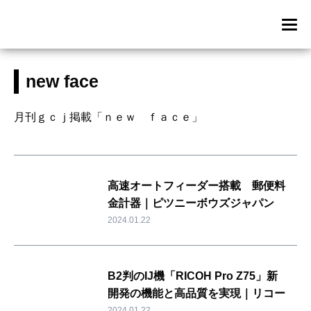
new face
月刊ｇｃｊ掲載「ｎｅｗ ｆａｃｅ」
高速オートフィーダー搭載 郵便料
金計器｜ピツニーボウズジャパン
2024.01.22
B2判のIJ機「RICOH Pro Z75」新
開発の機能と高品質を実現｜リコー
2024.01.22