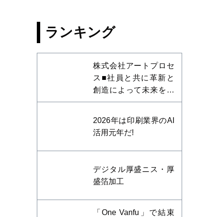
ランキング
株式会社アートプロセ
ス■社員と共に革新と
創造によって未来を開
拓する
2026年は印刷業界のAI
活用元年だ!
デジタル厚盛ニス・厚
盛箔加工
「One Vanfu」で結束