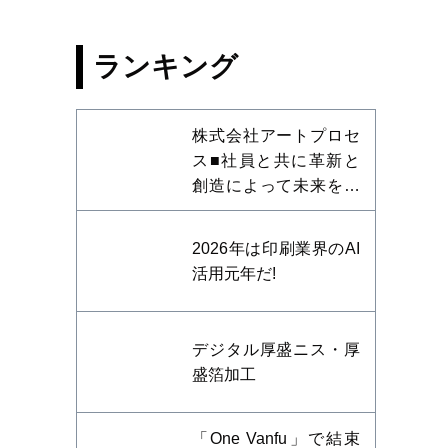
ランキング
株式会社アートプロセ
ス■社員と共に革新と
創造によって未来を開
拓する
2026年は印刷業界のAI
活用元年だ!
デジタル厚盛ニス・厚
盛箔加工
「One Vanfu」で結束