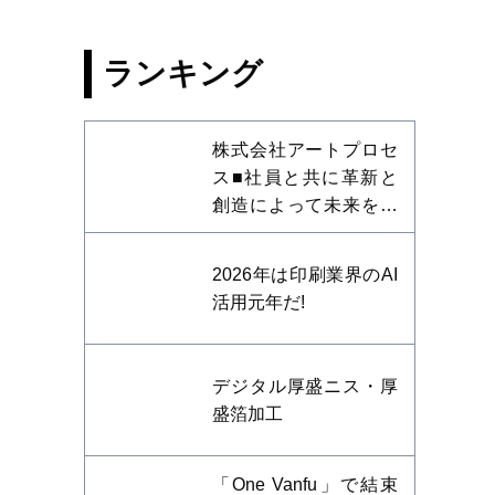
ランキング
株式会社アートプロセ
ス■社員と共に革新と
創造によって未来を開
拓する
2026年は印刷業界のAI
活用元年だ!
デジタル厚盛ニス・厚
盛箔加工
「One Vanfu」で結束