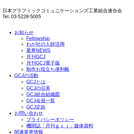
日本グラフィックコミュニケーションズ工業組合連合会
Tel. 03-5228-5005
お知らせ
Fellowship
わが社の人財活用
業界NEWS
月刊GCJ
月刊GCJ電子版
制作お役立ち便利帳
GCJの活動
GCJとは
GCJの沿革
GCJ組合組織図
GCJ会員一覧
GCJ定款
お問い合わせ
プライバシーポリシー
機関誌「月刊ｇｃｊ」媒体資料
関連業界情報