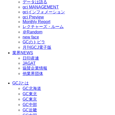
データは語る
gcj MANAGEMENT
gcjインフォメーション
gcj Preview
Monthly Report
レクチャーズ・ルーム
＠Random
new face
GCのトビラ
月刊GCJ電子版
業界NEWS
日印産連
JAGAT
協賛企業情報
他業界団体
GCJとは
GC北海道
GC東北
GC東京
GC中部
GC近畿