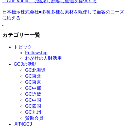
「One Vanfu」で結束し顧客に価値を提供する
日本標示株式会社■多種多様な素材を駆使して顧客のニーズ
に応える
カテゴリー一覧
トピック
Fellowship
わが社の人財活用
GCJの活動
GC北海道
GC東北
GC東京
GC中部
GC近畿
GC中国
GC四国
GC九州
賛助会員
月刊GCJ