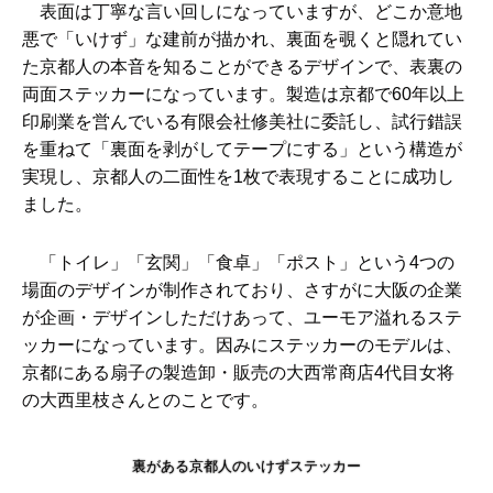
表面は丁寧な言い回しになっていますが、どこか意地
悪で「いけず」な建前が描かれ、裏面を覗くと隠れてい
た京都人の本音を知ることができるデザインで、表裏の
両面ステッカーになっています。製造は京都で60年以上
印刷業を営んでいる有限会社修美社に委託し、試行錯誤
を重ねて「裏面を剥がしてテープにする」という構造が
実現し、京都人の二面性を1枚で表現することに成功し
ました。
「トイレ」「玄関」「食卓」「ポスト」という4つの
場面のデザインが制作されており、さすがに大阪の企業
が企画・デザインしただけあって、ユーモア溢れるステ
ッカーになっています。因みにステッカーのモデルは、
京都にある扇子の製造卸・販売の大西常商店4代目女将
の大西里枝さんとのことです。
裏がある京都人のいけずステッカー