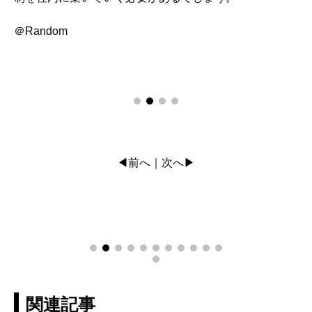
＠Random
◀前へ
次へ▶
｜
関連記事