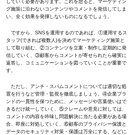
していく必要があります。これを怠ると、マーケティン
グ施策に沿わないコンテンツやコメントを発信してしま
い、全く効果を発揮しないものになるでしょう。
ですから、SNSを運用するのであれば、①運用するス
タッフ(できれば複数人)を決めてマーケティング施策と
して取り組む、②コンテンツを立案・制作し定期的に発
信していく、③顧客からコメントが寄せられたら確実に
返答し、コミュニケーションを図っていくことが重要で
す。
ただし、アンチ・スパムコメントについては適切な処
置を行うなど管理・監視を徹底しましょう。④企業ブラ
ンドの一貫性を保つために、メッセージや言葉使いはで
きるだけ統一していく、⑤クレームや意見に対しては、
コメントの内容を吟味し問題解決に当たる必要がある場
合、即座に対処していく、⑥顧客のプライバシー保護と
データのセキュリティ対策・保護は万全にする、などに